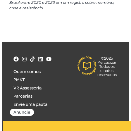
Brasil entre 2020 e 2022 em um registro sobre memória,
crise e resistência
©2025
Mercadizar
Todos os
direitos
Quem somos
reservados
PMKT
VR Assessoria
Parcerias
Envie uma pauta
Anuncie