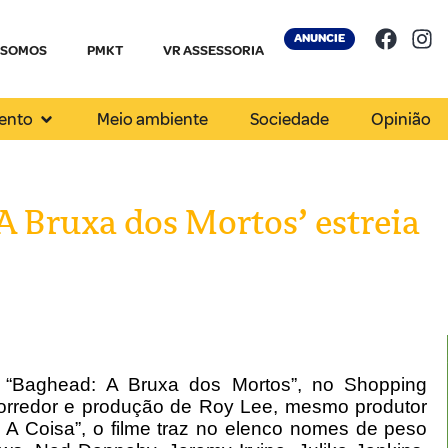
ANUNCIE
 SOMOS
PMKT
VR ASSESSORIA
ento
Meio ambiente
Sociedade
Opinião
A Bruxa dos Mortos’ estreia
me “Baghead: A Bruxa dos Mortos”, no Shopping
Corredor e produção de Roy Lee, mesmo produtor
 A Coisa”, o filme traz no elenco nomes de peso