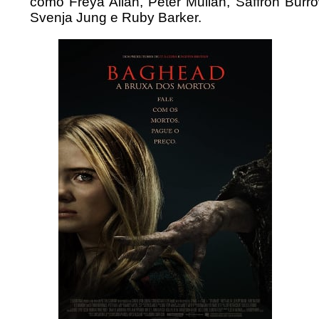
como Freya Allan, Peter Mullan, Saffron Burr
Svenja Jung e Ruby Barker.