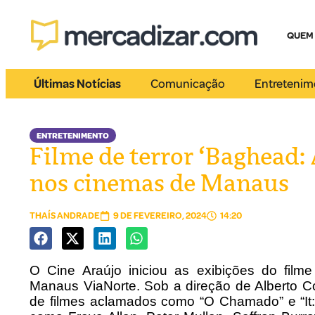
QUEM
Últimas Notícias
Comunicação
Entretenim
ENTRETENIMENTO
Filme de terror ‘Baghead: 
nos cinemas de Manaus
THAÍS ANDRADE
9 DE FEVEREIRO, 2024
14:20
O Cine Araújo iniciou as exibições do fil
Manaus ViaNorte. Sob a direção de Alberto 
de filmes aclamados como “O Chamado” e “It: