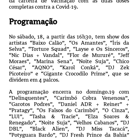
da carteira de vacinação com as duas doses
completas contra a Covid-19.
Programação
No sábado, 18, a partir das 16h30, tem show dos
artistas “Baixo Calão”, “Os Amantes”, “Íris da
Selva”, “Torture Squad”, “Layse e Os Sinceros”,
“Nic Dias + Vandal”, “Flor de Mururé”, “Jeff
Moraes”, “Marina Sena”, “Noite Suja”, “Chico
César”, “AQNO”, “Karol Conká”, “DJ Zek
Picoteiro” e “Gigante Crocodilo Prime”, que se
dividem em 4 palcos.
A programação encerra no domingo.19 com
“Delinquentes”, “Carimbó Cobra Venenosa”,
“Garotos Podres”, “Daniel ADR + Reiner” +
“Pratagy”, “Os Falsos do Carimbó”, “O Cinza”,
“LUI”, “Tasha & Tracie”, “Elza Soares &
Renegado”, “Noite Suja”, “Velhos Cabanos”, “DJ
DBL”, “Black Alien”, “DJ Miss Tacacá”,
“Potyguara Bardo”, “DJ Fresh Prince da Bahia”