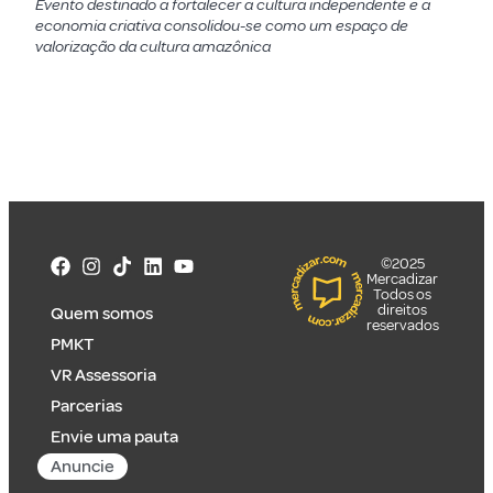
Evento destinado a fortalecer a cultura independente e a
economia criativa consolidou-se como um espaço de
valorização da cultura amazônica
©2025
Mercadizar
Todos os
direitos
Quem somos
reservados
PMKT
VR Assessoria
Parcerias
Envie uma pauta
Anuncie