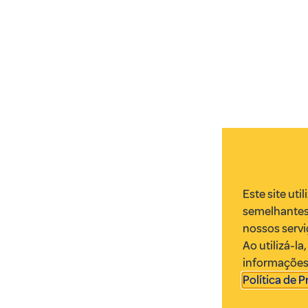
Este site uti
semelhantes
nossos servi
Ao utilizá-l
informações.
Política de 