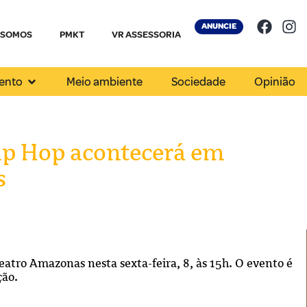
ANUNCIE
 SOMOS
PMKT
VR ASSESSORIA
ento
Meio ambiente
Sociedade
Opinião
Hip Hop acontecerá em
s
eatro Amazonas nesta sexta-feira, 8, às 15h. O evento é
ção.