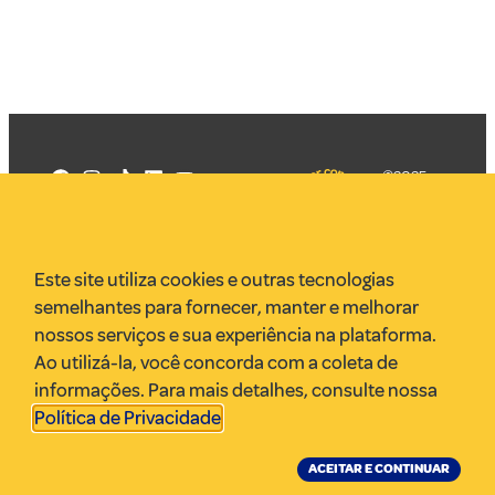
©2025
Mercadizar
Todos os
direitos
Quem somos
reservados
PMKT
Este site utiliza cookies e outras tecnologias
VR Assessoria
semelhantes para fornecer, manter e melhorar
Parcerias
nossos serviços e sua experiência na plataforma.
Envie uma pauta
Ao utilizá-la, você concorda com a coleta de
Anuncie
informações. Para mais detalhes, consulte nossa
Política de Privacidade
.
ACEITAR E CONTINUAR