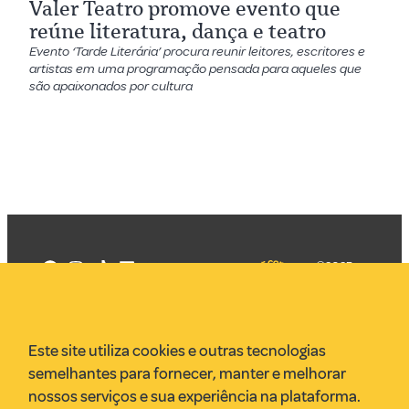
Valer Teatro promove evento que
reúne literatura, dança e teatro
Evento ‘Tarde Literária’ procura reunir leitores, escritores e
artistas em uma programação pensada para aqueles que
são apaixonados por cultura
©2025
Mercadizar
Todos os
direitos
Quem somos
reservados
PMKT
Este site utiliza cookies e outras tecnologias
VR Assessoria
semelhantes para fornecer, manter e melhorar
Parcerias
nossos serviços e sua experiência na plataforma.