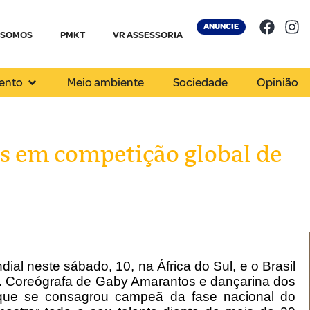
ANUNCIE
 SOMOS
PMKT
VR ASSESSORIA
ento
Meio ambiente
Sociedade
Opinião
aís em competição global de
al neste sábado, 10, na África do Sul, e o Brasil
no. Coreógrafa de Gaby Amarantos e dançarina dos
, que se consagrou campeã da fase nacional do