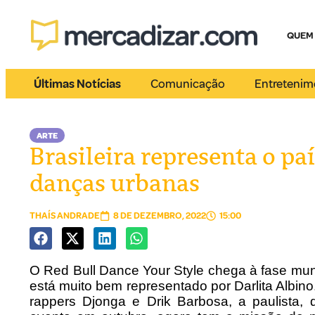
QUEM
Últimas Notícias
Comunicação
Entretenim
ARTE
Brasileira representa o p
danças urbanas
THAÍS ANDRADE
8 DE DEZEMBRO, 2022
15:00
O Red Bull Dance Your Style chega à fase mundi
está muito bem representado por Darlita Albi
rappers Djonga e Drik Barbosa, a paulista