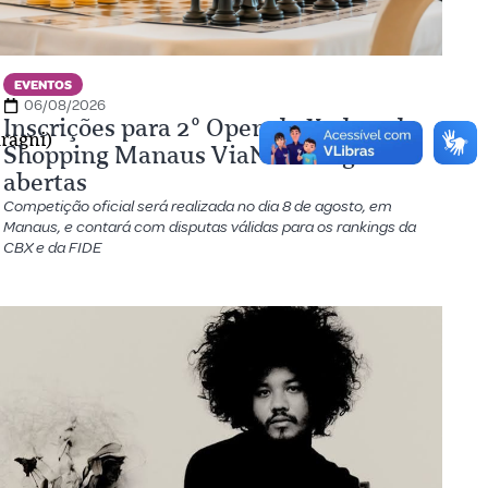
EVENTOS
06/08/2026
Inscrições para 2º Open de Xadrez do
aragni)
Shopping Manaus ViaNorte seguem
abertas
Competição oficial será realizada no dia 8 de agosto, em
Manaus, e contará com disputas válidas para os rankings da
CBX e da FIDE