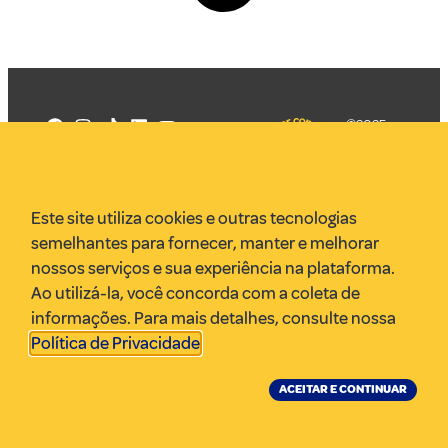
©2025
Mercadizar
Todos os
direitos
Quem somos
reservados
PMKT
Este site utiliza cookies e outras tecnologias
VR Assessoria
semelhantes para fornecer, manter e melhorar
Parcerias
nossos serviços e sua experiência na plataforma.
Envie uma pauta
Ao utilizá-la, você concorda com a coleta de
Anuncie
informações. Para mais detalhes, consulte nossa
Política de Privacidade
.
ACEITAR E CONTINUAR