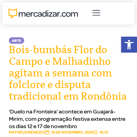
Abr
ARTE
Bois-bumbás Flor do
Campo e Malhadinho
agitam a semana com
folclore e disputa
tradicional em Rondônia
‘Duelo na Fronteira’ acontece em Guajará-
Mirim, com programação festiva extensa entre
os dias 12 e 17 de novembro
MATHEUS MENEZES
10 DE NOVEMBRO, 2025
16:13