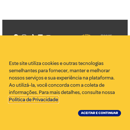
©2025
Mercadizar
Todos os
direitos
Quem somos
reservados
PMKT
Este site utiliza cookies e outras tecnologias
VR Assessoria
semelhantes para fornecer, manter e melhorar
Parcerias
nossos serviços e sua experiência na plataforma.
Envie uma pauta
Ao utilizá-la, você concorda com a coleta de
Anuncie
informações. Para mais detalhes, consulte nossa
Política de Privacidade
.
ACEITAR E CONTINUAR