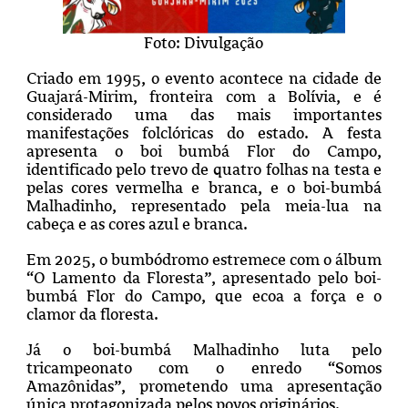
Foto: Divulgação
Criado em 1995, o evento acontece na cidade de
Guajará-Mirim, fronteira com a Bolívia, e é
considerado uma das mais importantes
manifestações folclóricas do estado. A festa
apresenta o boi bumbá Flor do Campo,
identificado pelo trevo de quatro folhas na testa e
pelas cores vermelha e branca, e o boi-bumbá
Malhadinho, representado pela meia-lua na
cabeça e as cores azul e branca.
Em 2025, o bumbódromo estremece com o álbum
“O Lamento da Floresta”, apresentado pelo boi-
bumbá Flor do Campo, que ecoa a força e o
clamor da floresta.
Já o boi-bumbá Malhadinho luta pelo
tricampeonato com o enredo “Somos
Amazônidas”, prometendo uma apresentação
única protagonizada pelos povos originários.