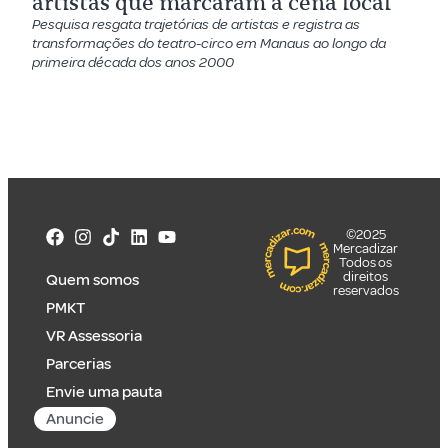
artistas que marcaram a cena local
Pesquisa resgata trajetórias de artistas e registra as
transformações do teatro-circo em Manaus ao longo da
primeira década dos anos 2000
©2025
Mercadizar
Todos os
direitos
Quem somos
reservados
PMKT
VR Assessoria
Parcerias
Envie uma pauta
Anuncie