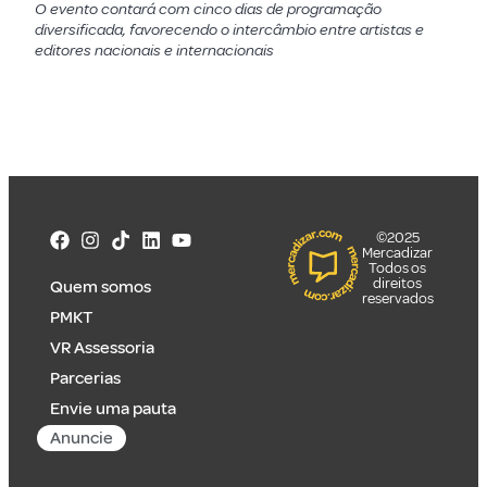
O evento contará com cinco dias de programação
diversificada, favorecendo o intercâmbio entre artistas e
editores nacionais e internacionais
©2025
Mercadizar
Todos os
direitos
Quem somos
reservados
PMKT
VR Assessoria
Parcerias
Envie uma pauta
Anuncie