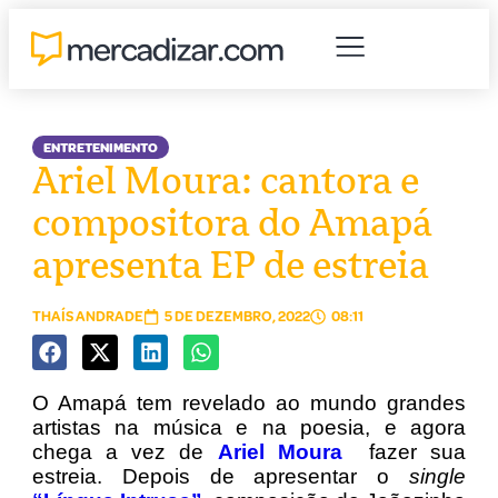
ENTRETENIMENTO
Ariel Moura: cantora e
compositora do Amapá
apresenta EP de estreia
THAÍS ANDRADE
5 DE DEZEMBRO, 2022
08:11
O Amapá tem revelado ao mundo grandes
artistas na música e na poesia, e agora
chega a vez de
Ariel Moura
fazer sua
estreia. Depois de apresentar o
single