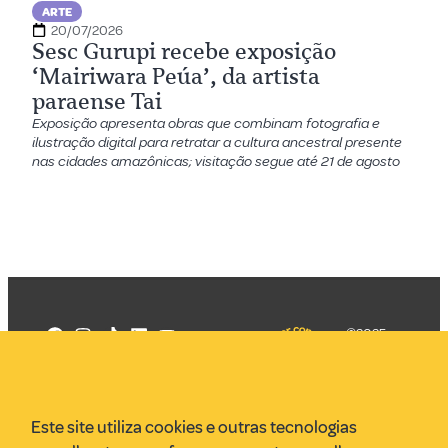
ARTE
20/07/2026
Sesc Gurupi recebe exposição
‘Mairiwara Peúa’, da artista
paraense Tai
Exposição apresenta obras que combinam fotografia e
ilustração digital para retratar a cultura ancestral presente
nas cidades amazônicas; visitação segue até 21 de agosto
©2025
Mercadizar
Todos os
direitos
Quem somos
reservados
PMKT
Este site utiliza cookies e outras tecnologias
VR Assessoria