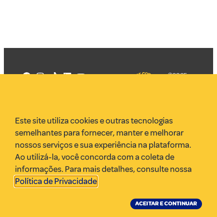
©2025
Mercadizar
Todos os
direitos
Quem somos
reservados
PMKT
Este site utiliza cookies e outras tecnologias
VR Assessoria
semelhantes para fornecer, manter e melhorar
Parcerias
nossos serviços e sua experiência na plataforma.
Envie uma pauta
Ao utilizá-la, você concorda com a coleta de
Anuncie
informações. Para mais detalhes, consulte nossa
Política de Privacidade
.
ACEITAR E CONTINUAR