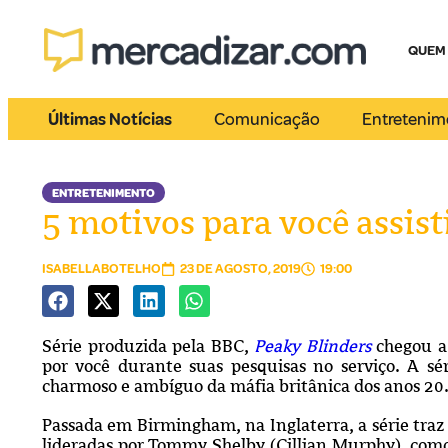
QUEM
Últimas Notícias
Comunicação
Entretenim
ENTRETENIMENTO
5 motivos para você assist
ISABELLABOTELHO
23 DE AGOSTO, 2019
19:00
Série produzida pela BBC,
Peaky Blinders
chegou a 
por você durante suas pesquisas no serviço. A s
charmoso e ambíguo da máfia britânica dos anos 20
Passada em Birmingham, na Inglaterra, a série traz
lideradas por Tommy Shelby (Cillian Murphy), com