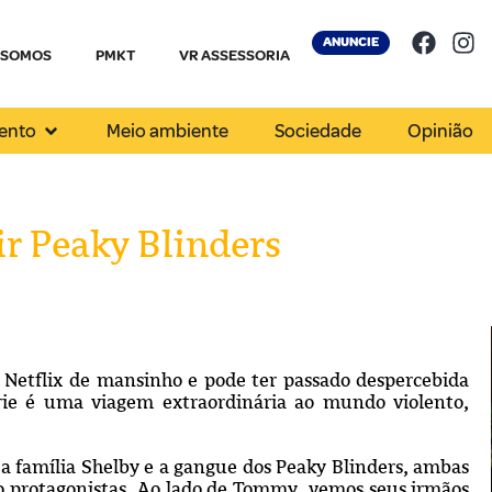
ANUNCIE
 SOMOS
PMKT
VR ASSESSORIA
ento
Meio ambiente
Sociedade
Opinião
ir Peaky Blinders
Netflix de mansinho e pode ter passado despercebida
érie é uma viagem extraordinária ao mundo violento,
.
 a família Shelby e a gangue dos Peaky Blinders, ambas
o protagonistas. Ao lado de Tommy, vemos seus irmãos