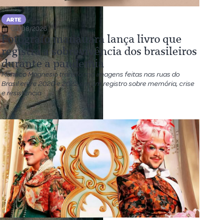
ARTE
05/08/2026
Fotógrafo manauara lança livro que
registra a sobrevivência dos brasileiros
durante a pandemia
Maneco Magnesio transforma imagens feitas nas ruas do
Brasil entre 2020 e 2022 em um registro sobre memória, crise
e resistência