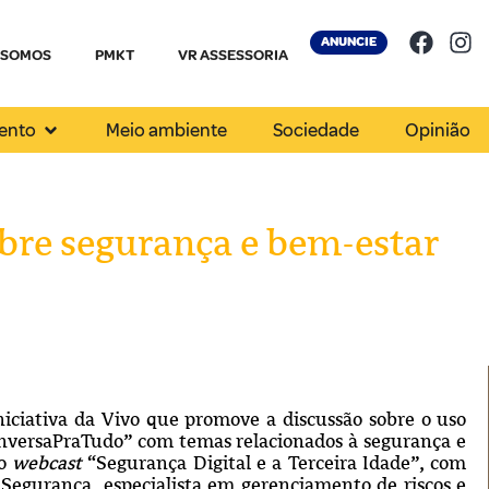
ANUNCIE
 SOMOS
PMKT
VR ASSESSORIA
ento
Meio ambiente
Sociedade
Opinião
bre segurança e bem-estar
iniciativa da Vivo que promove a discussão sobre o uso
onversaPraTudo” com temas relacionados à segurança e
 o
webcast
“Segurança Digital e a Terceira Idade”, com
Segurança, especialista em gerenciamento de riscos e