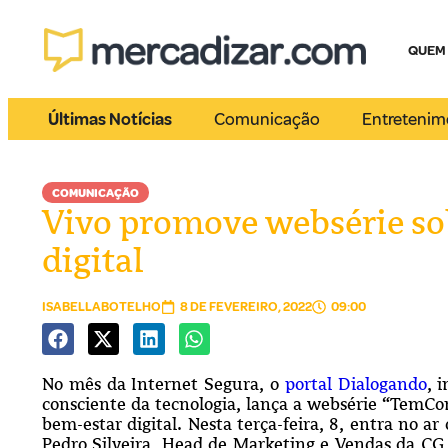
QUEM
Últimas Notícias
Comunicação
Entretenim
COMUNICAÇÃO
Vivo promove websérie so
digital
ISABELLABOTELHO
8 DE FEVEREIRO, 2022
09:00
No mês da Internet Segura, o
portal Dialogando
, 
consciente da tecnologia, lança a websérie “TemC
bem-estar digital. Nesta terça-feira, 8, entra no ar
Pedro Silveira, Head de Marketing e Vendas da CG 