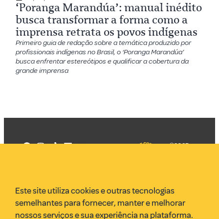
‘Poranga Marandúa’: manual inédito
busca transformar a forma como a
imprensa retrata os povos indígenas
Primeiro guia de redação sobre a temática produzido por
profissionais indígenas no Brasil, o ‘Poranga Marandúa’
busca enfrentar estereótipos e qualificar a cobertura da
grande imprensa
©2025
Mercadizar
Todos os
direitos
Quem somos
reservados
PMKT
Este site utiliza cookies e outras tecnologias
VR Assessoria
semelhantes para fornecer, manter e melhorar
Parcerias
nossos serviços e sua experiência na plataforma.