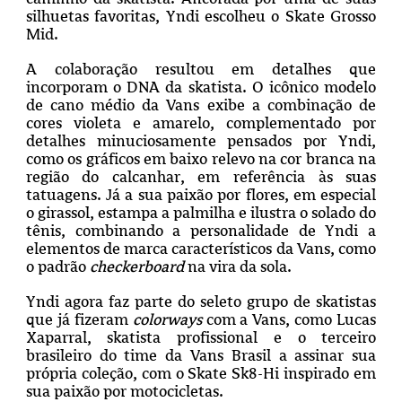
silhuetas favoritas, Yndi escolheu o Skate Grosso
Mid.
A colaboração resultou em detalhes que
incorporam o DNA da skatista. O icônico modelo
de cano médio da Vans exibe a combinação de
cores violeta e amarelo, complementado por
detalhes minuciosamente pensados por Yndi,
como os gráficos em baixo relevo na cor branca na
região do calcanhar, em referência às suas
tatuagens. Já a sua paixão por flores, em especial
o girassol, estampa a palmilha e ilustra o solado do
tênis, combinando a personalidade de Yndi a
elementos de marca característicos da Vans, como
o padrão
checkerboard
na vira da sola.
Yndi agora faz parte do seleto grupo de skatistas
que já fizeram
colorways
com a Vans, como Lucas
Xaparral, skatista profissional e o terceiro
brasileiro do time da Vans Brasil a assinar sua
própria coleção, com o Skate Sk8-Hi inspirado em
sua paixão por motocicletas.