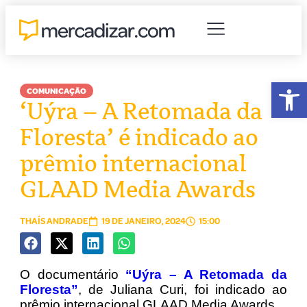
Abr
COMUNICAÇÃO
‘Uýra – A Retomada da
Floresta’ é indicado ao
prêmio internacional
GLAAD Media Awards
THAÍS ANDRADE
19 DE JANEIRO, 2024
15:00
O documentário
“Uýra – A Retomada da
Floresta”
, de Juliana Curi, foi indicado ao
prêmio internacional GLAAD Media Awards.