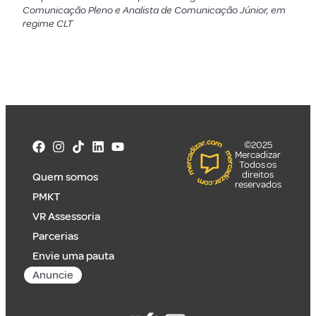
Comunicação Pleno e Analista de Comunicação Júnior, em
regime CLT
©2025
Mercadizar
Todos os
direitos
Quem somos
reservados
PMKT
VR Assessoria
Parcerias
Envie uma pauta
Anuncie