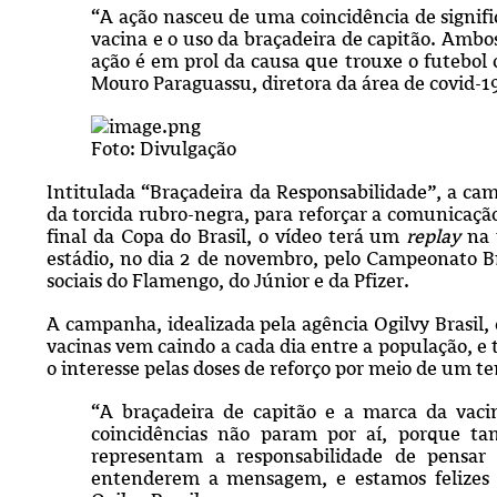
“A ação nasceu de uma coincidência de signifi
vacina e o uso da braçadeira de capitão. Ambos
ação é em prol da causa que trouxe o futebol d
Mouro Paraguassu, diretora da área de covid-19
Foto: Divulgação
Intitulada “Braçadeira da Responsabilidade”, a c
da torcida rubro-negra, para reforçar a comunicaç
final da Copa do Brasil, o vídeo terá um
replay
na 
estádio, no dia 2 de novembro, pelo Campeonato Bras
sociais do Flamengo, do Júnior e da Pfizer.
A campanha, idealizada pela agência Ogilvy Brasil
vacinas vem caindo a cada dia entre a população, e
o interesse pelas doses de reforço por meio de um t
“A braçadeira de capitão e a marca da vac
coincidências não param por aí, porque ta
representam a responsabilidade de pensar 
entenderem a mensagem, e estamos felizes c