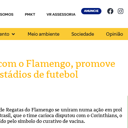
ANUNCIE
 SOMOS
PMKT
VR ASSESSORIA
ento
Meio ambiente
Sociedade
Opinião
a com o Flamengo, promove
stádios de futebol
ube de Regatas do Flamengo se uniram numa ação em prol
rasil, que o time carioca disputou com o Corinthians, o
uído pelo símbolo do curativo de vacina.