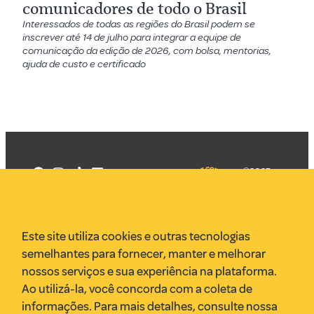
comunicadores de todo o Brasil
Interessados de todas as regiões do Brasil podem se
inscrever até 14 de julho para integrar a equipe de
comunicação da edição de 2026, com bolsa, mentorias,
ajuda de custo e certificado
©2025
Mercadizar
Todos os
direitos
Quem somos
reservados
PMKT
Este site utiliza cookies e outras tecnologias
VR Assessoria
semelhantes para fornecer, manter e melhorar
Parcerias
nossos serviços e sua experiência na plataforma.
Envie uma pauta
Ao utilizá-la, você concorda com a coleta de
Anuncie
informações. Para mais detalhes, consulte nossa