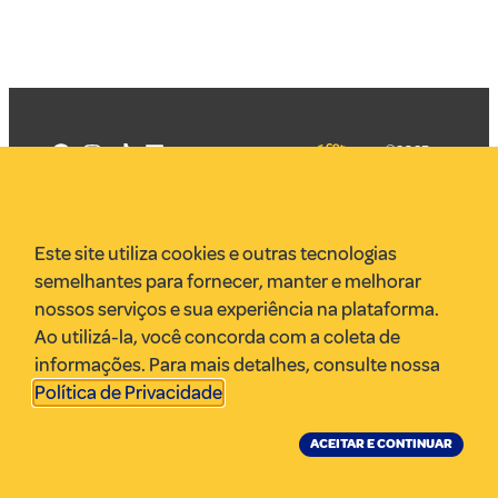
©2025
Mercadizar
Todos os
direitos
Quem somos
reservados
PMKT
Este site utiliza cookies e outras tecnologias
VR Assessoria
semelhantes para fornecer, manter e melhorar
Parcerias
nossos serviços e sua experiência na plataforma.
Envie uma pauta
Ao utilizá-la, você concorda com a coleta de
Anuncie
informações. Para mais detalhes, consulte nossa
Política de Privacidade
.
ACEITAR E CONTINUAR