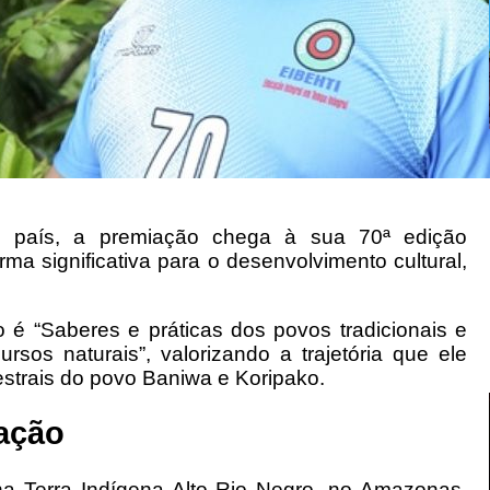
o país, a premiação chega à sua 70ª edição
ma significativa para o desenvolvimento cultural,
 “Saberes e práticas dos povos tradicionais e
sos naturais”, valorizando a trajetória que ele
estrais do povo Baniwa e Koripako.
cação
 na Terra Indígena Alto Rio Negro, no Amazonas,