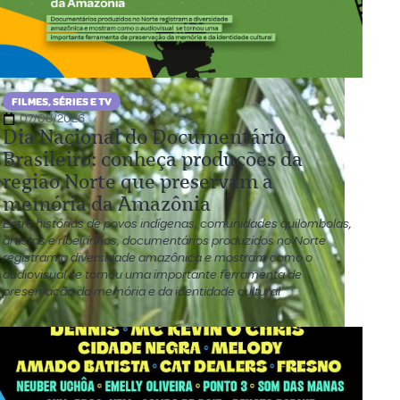
FILMES, SÉRIES E TV
07/08/2026
Dia Nacional do Documentário
Brasileiro: conheça produções da
região Norte que preservam a
memória da Amazônia
Entre histórias de povos indígenas, comunidades quilombolas,
artistas e ribeirinhos, documentários produzidos no Norte
registram a diversidade amazônica e mostram como o
audiovisual se tornou uma importante ferramenta de
preservação da memória e da identidade cultural