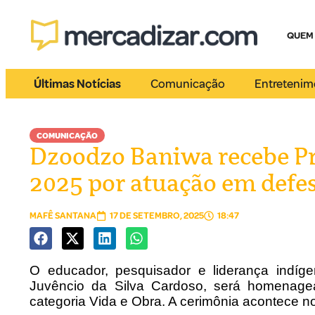
QUEM
Últimas Notícias
Comunicação
Entretenim
COMUNICAÇÃO
Dzoodzo Baniwa recebe P
2025 por atuação em defe
MAFÊ SANTANA
17 DE SETEMBRO, 2025
18:47
O educador, pesquisador e liderança ind
Juvêncio da Silva Cardoso, será homena
categoria Vida e Obra.
A cerimônia acontece n