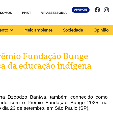
ANUNCIE
 SOMOS
PMKT
VR ASSESSORIA
ento
Meio ambiente
Sociedade
Opinião
rêmio Fundação Bunge
sa da educação indígena
ígena Dzoodzo Baniwa, também conhecido como
geado com o Prêmio Fundação Bunge 2025, na
o dia 23 de setembro, em São Paulo (SP).