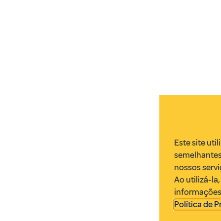
Este site uti
semelhantes
nossos servi
Ao utilizá-l
informações.
Política de 