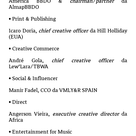
America BBDO &
chairman/partner
da
AlmapBBDO
• Print & Publishing
Icaro Doria,
chief creative officer
da Hill Holliday
(EUA)
• Creative Commerce
André Gola,
chief creative officer
da
Lew’Lara/TBWA
• Social & Influencer
Manir Fadel, CCO da VMLY&R SPAIN
• Direct
Angerson Vieira,
executive creative director
da
Africa
• Entertainment for Music