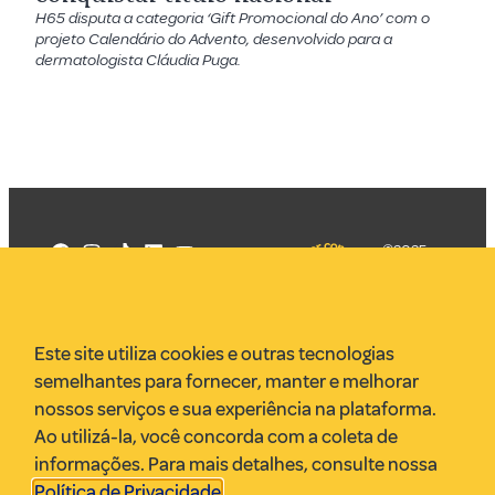
H65 disputa a categoria ‘Gift Promocional do Ano’ com o
projeto Calendário do Advento, desenvolvido para a
dermatologista Cláudia Puga.
©2025
Mercadizar
Todos os
direitos
Quem somos
reservados
PMKT
Este site utiliza cookies e outras tecnologias
VR Assessoria
semelhantes para fornecer, manter e melhorar
Parcerias
nossos serviços e sua experiência na plataforma.
Envie uma pauta
Ao utilizá-la, você concorda com a coleta de
Anuncie
informações. Para mais detalhes, consulte nossa
Política de Privacidade
.