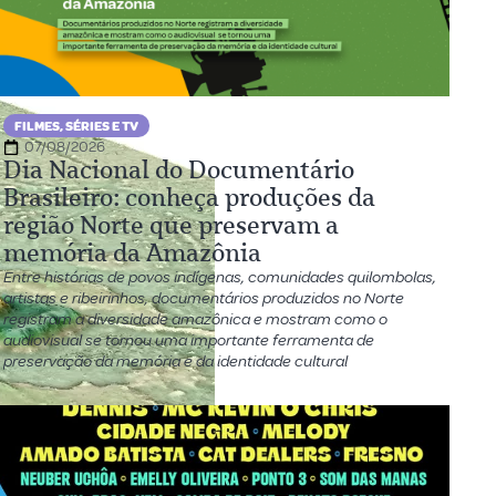
FILMES, SÉRIES E TV
07/08/2026
Dia Nacional do Documentário
Brasileiro: conheça produções da
região Norte que preservam a
memória da Amazônia
Entre histórias de povos indígenas, comunidades quilombolas,
artistas e ribeirinhos, documentários produzidos no Norte
registram a diversidade amazônica e mostram como o
audiovisual se tornou uma importante ferramenta de
preservação da memória e da identidade cultural