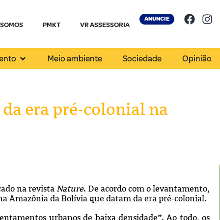
ANUNCIE
 SOMOS
PMKT
VR ASSESSORIA
ento
Meio ambiente
Sociedade
Opinião
da era pré-colonial na
cado na revista
Nature
. De acordo com o levantamento,
a Amazônia da Bolívia que datam da era pré-colonial.
ssentamentos urbanos de baixa densidade”. Ao todo, os