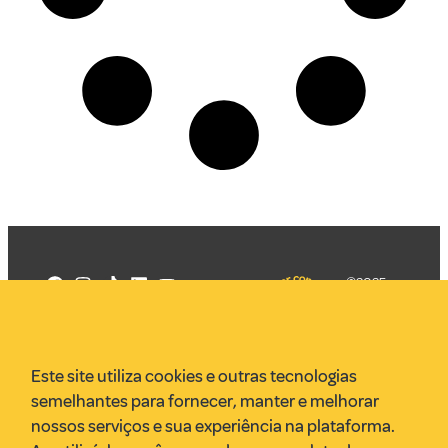
©2025
Mercadizar
Todos os
direitos
Quem somos
reservados
PMKT
Este site utiliza cookies e outras tecnologias
VR Assessoria
semelhantes para fornecer, manter e melhorar
Parcerias
nossos serviços e sua experiência na plataforma.
Envie uma pauta