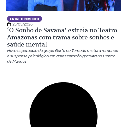
ENTRETENIMENTO
25/05/2026
‘O Sonho de Savana’ estreia no Teatro
Amazonas com trama sobre sonhos e
saúde mental
Novo espetáculo do grupo Garfo na Tomada mistura romance
e suspense psicológico em apresentação gratuita no Centro
de Manaus