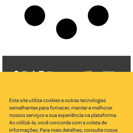
©2025
Mercadizar
Todos os
direitos
Quem somos
reservados
PMKT
Este site utiliza cookies e outras tecnologias
VR Assessoria
semelhantes para fornecer, manter e melhorar
Parcerias
nossos serviços e sua experiência na plataforma.
Envie uma pauta
Ao utilizá-la, você concorda com a coleta de
Anuncie
informações. Para mais detalhes, consulte nossa