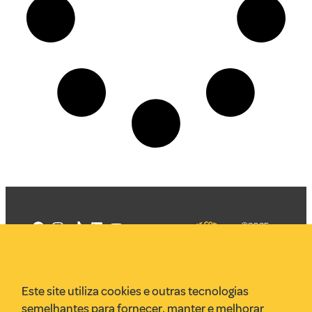
©2025
Mercadizar
Todos os
direitos
Quem somos
reservados
PMKT
Este site utiliza cookies e outras tecnologias
VR Assessoria
semelhantes para fornecer, manter e melhorar