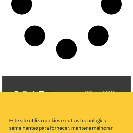
©2025
Mercadizar
Todos os
direitos
Quem somos
reservados
PMKT
Este site utiliza cookies e outras tecnologias
VR Assessoria
semelhantes para fornecer, manter e melhorar
Parcerias