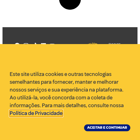
©2025
Mercadizar
Todos os
direitos
Quem somos
reservados
PMKT
Este site utiliza cookies e outras tecnologias
VR Assessoria
semelhantes para fornecer, manter e melhorar
Parcerias
nossos serviços e sua experiência na plataforma.
Envie uma pauta
Ao utilizá-la, você concorda com a coleta de
Anuncie
informações. Para mais detalhes, consulte nossa
Política de Privacidade
.
ACEITAR E CONTINUAR