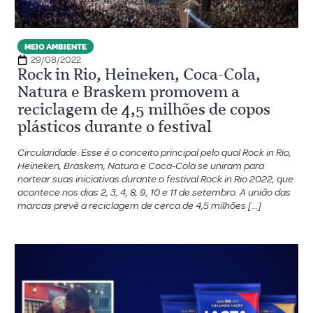
MEIO AMBIENTE
29/08/2022
Rock in Rio, Heineken, Coca-Cola,
Natura e Braskem promovem a
reciclagem de 4,5 milhões de copos
plásticos durante o festival
Circularidade. Esse é o conceito principal pelo qual Rock in Rio,
Heineken, Braskem, Natura e Coca-Cola se uniram para
nortear suas iniciativas durante o festival Rock in Rio 2022, que
acontece nos dias 2, 3, 4, 8, 9, 10 e 11 de setembro. A união das
marcas prevê a reciclagem de cerca de 4,5 milhões […]