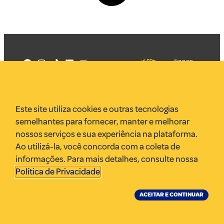
©2025
Mercadizar
Todos os
direitos
Quem somos
reservados
PMKT
Este site utiliza cookies e outras tecnologias
VR Assessoria
semelhantes para fornecer, manter e melhorar
Parcerias
nossos serviços e sua experiência na plataforma.
Envie uma pauta
Ao utilizá-la, você concorda com a coleta de
Anuncie
informações. Para mais detalhes, consulte nossa
Política de Privacidade
.
ACEITAR E CONTINUAR