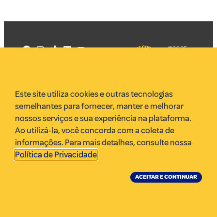
©2025
Mercadizar
Todos os
direitos
Quem somos
reservados
PMKT
Este site utiliza cookies e outras tecnologias
VR Assessoria
semelhantes para fornecer, manter e melhorar
Parcerias
nossos serviços e sua experiência na plataforma.
Envie uma pauta
Ao utilizá-la, você concorda com a coleta de
Anuncie
informações. Para mais detalhes, consulte nossa
Política de Privacidade
.
ACEITAR E CONTINUAR