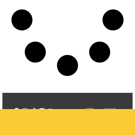
©2025
Mercadizar
Todos os
direitos
Quem somos
reservados
PMKT