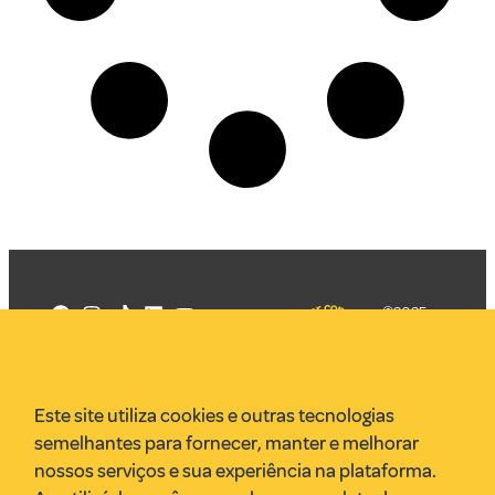
©2025
Mercadizar
Todos os
direitos
Quem somos
reservados
PMKT
Este site utiliza cookies e outras tecnologias
VR Assessoria
semelhantes para fornecer, manter e melhorar
Parcerias
nossos serviços e sua experiência na plataforma.
Envie uma pauta