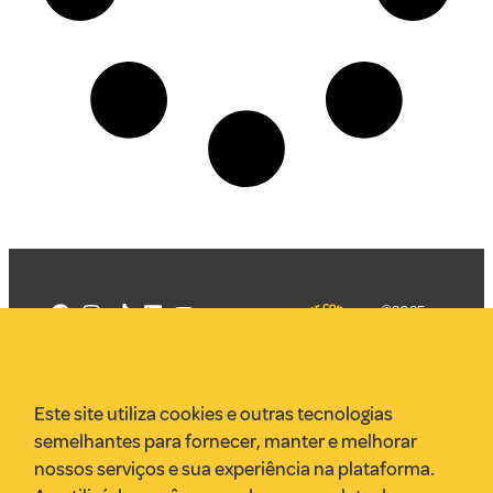
©2025
Mercadizar
Todos os
direitos
Quem somos
reservados
PMKT
Este site utiliza cookies e outras tecnologias
VR Assessoria
semelhantes para fornecer, manter e melhorar
Parcerias
nossos serviços e sua experiência na plataforma.
Envie uma pauta