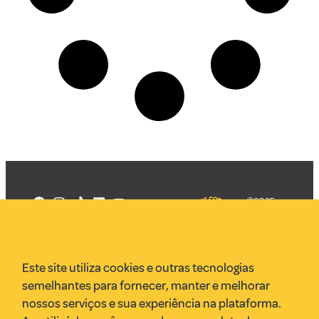
©2025
Mercadizar
Todos os
direitos
Quem somos
reservados
PMKT
Este site utiliza cookies e outras tecnologias
VR Assessoria
semelhantes para fornecer, manter e melhorar
Parcerias
nossos serviços e sua experiência na plataforma.
Envie uma pauta