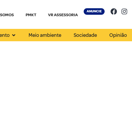
ANUNCIE
 SOMOS
PMKT
VR ASSESSORIA
ento
Meio ambiente
Sociedade
Opinião