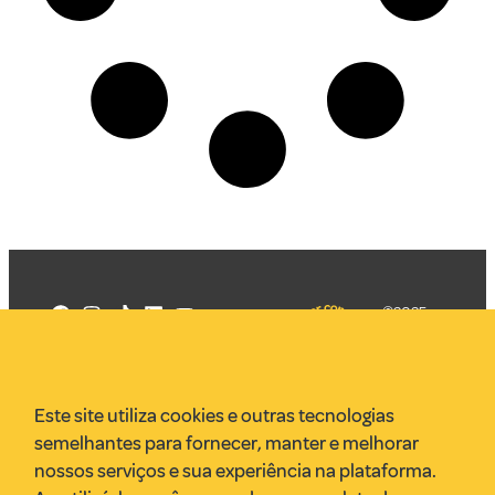
©2025
Mercadizar
Todos os
direitos
Quem somos
reservados
PMKT
Este site utiliza cookies e outras tecnologias
VR Assessoria
semelhantes para fornecer, manter e melhorar
Parcerias
nossos serviços e sua experiência na plataforma.
Envie uma pauta