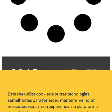
©2025
Mercadizar
Todos os
direitos
Quem somos
reservados
PMKT
Este site utiliza cookies e outras tecnologias
VR Assessoria
semelhantes para fornecer, manter e melhorar
Parcerias
nossos serviços e sua experiência na plataforma.
Envie uma pauta