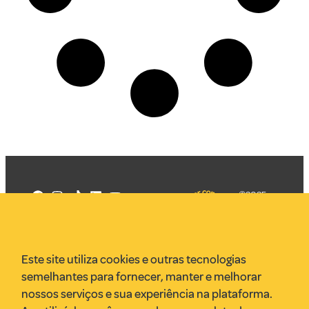
©2025
Mercadizar
Todos os
direitos
Quem somos
reservados
PMKT
Este site utiliza cookies e outras tecnologias
VR Assessoria
semelhantes para fornecer, manter e melhorar
Parcerias
nossos serviços e sua experiência na plataforma.
Envie uma pauta