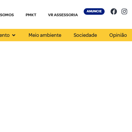
ANUNCIE
 SOMOS
PMKT
VR ASSESSORIA
ento
Meio ambiente
Sociedade
Opinião