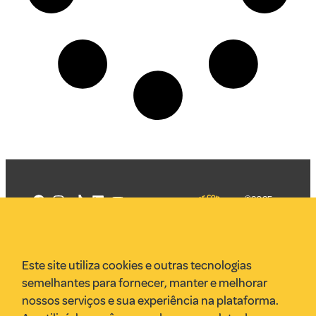
©2025
Mercadizar
Todos os
direitos
Quem somos
reservados
PMKT
Este site utiliza cookies e outras tecnologias
VR Assessoria
semelhantes para fornecer, manter e melhorar
Parcerias
nossos serviços e sua experiência na plataforma.
Envie uma pauta