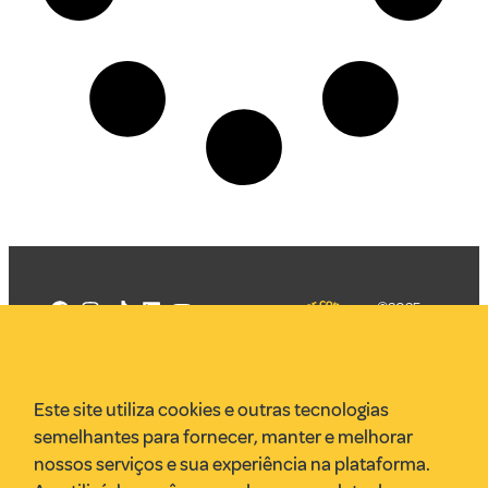
©2025
Mercadizar
Todos os
direitos
Quem somos
reservados
PMKT
Este site utiliza cookies e outras tecnologias
VR Assessoria
semelhantes para fornecer, manter e melhorar
Parcerias
nossos serviços e sua experiência na plataforma.
Envie uma pauta