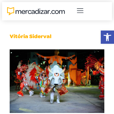
Abr
Vitória Siderval