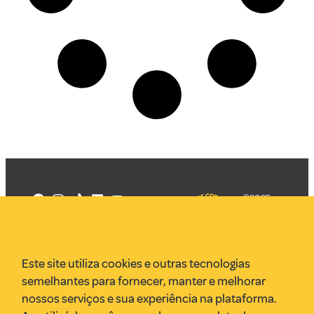
©2025
Mercadizar
Todos os
direitos
Quem somos
reservados
PMKT
Este site utiliza cookies e outras tecnologias
VR Assessoria
semelhantes para fornecer, manter e melhorar
Parcerias
nossos serviços e sua experiência na plataforma.
Envie uma pauta