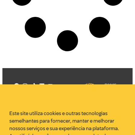
©2025
Mercadizar
Todos os
direitos
Quem somos
reservados
PMKT
Este site utiliza cookies e outras tecnologias
VR Assessoria
semelhantes para fornecer, manter e melhorar
Parcerias
nossos serviços e sua experiência na plataforma.
Envie uma pauta