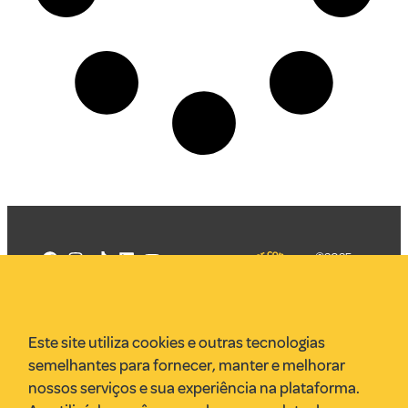
©2025
Mercadizar
Todos os
direitos
Quem somos
reservados
PMKT
Este site utiliza cookies e outras tecnologias
VR Assessoria
semelhantes para fornecer, manter e melhorar
Parcerias
nossos serviços e sua experiência na plataforma.
Envie uma pauta